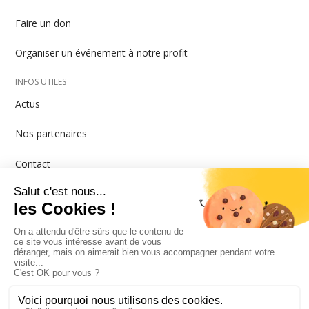
Faire un don
Organiser un événement à notre profit
INFOS UTILES
Actus
Nos partenaires
Contact
MISTRAL GAGNANT - Rue de la Colonne 1A - 1080
Bruxelles
info@mistralgagnant.be
N° compte BE42 2100 4260 2654
N° entreprise 0447059934