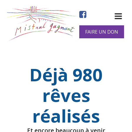
Aller
au
contenu
principal
FAIRE UN DON
Déjà 980
rêves
réalisés
Et encore beaucoup à venir